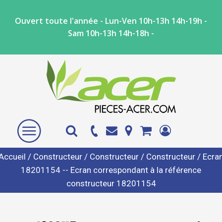
Ouvert toute l'année - Lun-Ven 10h-13h 14h-19h -
Sam 10h-13h 14h-18h -
Accueil
/
Constructeur
/
Constructeur
/
Constructeur
/ Ecra
18201154 -- Ecran correspondant à la référence
constructeur 18201154