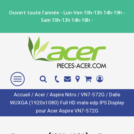
Ouvert toute l'année - Lun-Ven 10h-13h 14h-19h -
Sam 10h-13h 14h-18h -
Accueil
/
Acer
/
Aspire Nitro
/
VN7-572G
/ Dalle
WUXGA (1920x1080) Full HD mate edp IPS Display
pour Acer Aspire VN7-572G