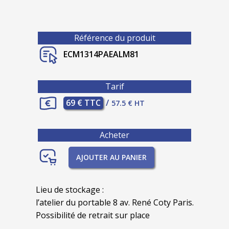
Référence du produit
ECM1314PAEALM81
Tarif
69 € TTC
/
57.5 € HT
Acheter
AJOUTER AU PANIER
Lieu de stockage :
l’atelier du portable 8 av. René Coty Paris.
Possibilité de retrait sur place