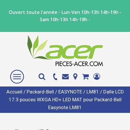
Ouvert toute l'année - Lun-Ven 10h-13h 14h-19h -
Sam 10h-13h 14h-18h -
Accueil
/
Packard-Bell
/
EASYNOTE
/
LM81
/ Dalle LCD
17.3 pouces WXGA HD+ LED MAT pour Packard-Bell
Easynote LM81