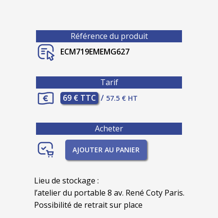
Référence du produit
ECM719EMEMG627
Tarif
69 € TTC
/
57.5 € HT
Acheter
AJOUTER AU PANIER
Lieu de stockage :
l’atelier du portable 8 av. René Coty Paris.
Possibilité de retrait sur place