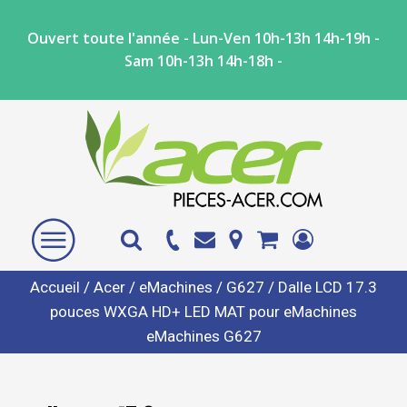
Ouvert toute l'année - Lun-Ven 10h-13h 14h-19h -
Sam 10h-13h 14h-18h -
Accueil
/
Acer
/
eMachines
/
G627
/ Dalle LCD 17.3
pouces WXGA HD+ LED MAT pour eMachines
eMachines G627