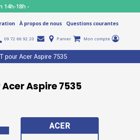
h 14h-18h -
ration
À propos de nous
Questions courantes
09 72 66 92 20
Panier
Mon compte
 pour Acer Aspire 7535
 Acer Aspire 7535
ACER