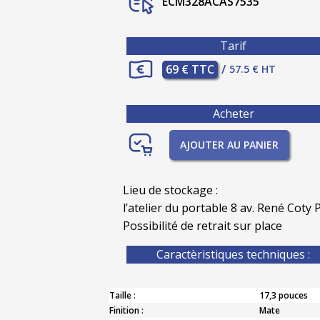
ECM328ACAS7535
Tarif
69 € TTC
/
57.5 € HT
Acheter
AJOUTER AU PANIER
Lieu de stockage :
l’atelier du portable 8 av. René Coty P
Possibilité de retrait sur place
Caractèristiques techniques :
Taille :
17,3 pouces
Finition :
Mate