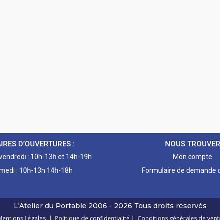
IRES D’OUVERTURES :
NOUS TROUVE
 vendredi : 10h-13h et 14h-19h
Mon compte
medi : 10h-13h 14h-18h
Formulaire de demande d
L'Atelier du Portable
2006 - 2026
Tous droits réservés
Mentions Légales
|
Politique de confidentialité
|
Conditions générales de vent