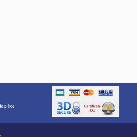
R
e pièce
e