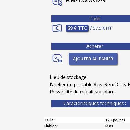
ECM317ACAS7235
Tarif
69 € TTC
/
57.5 € HT
Acheter
AJOUTER AU PANIER
Lieu de stockage :
l’atelier du portable 8 av. René Coty P
Possibilité de retrait sur place
Caractèristiques techniques :
Taille :
17,3 pouces
Finition :
Mate