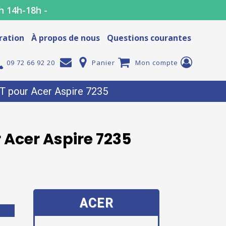
h 14h-18h -
ration
À propos de nous
Questions courantes
09 72 66 92 20
Panier
Mon compte
 pour Acer Aspire 7235
 Acer Aspire 7235
ACER