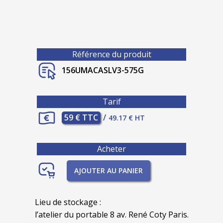
Référence du produit
156UMACASLV3-575G
Tarif
59 € TTC
/
49.17 € HT
Acheter
AJOUTER AU PANIER
Lieu de stockage :
l’atelier du portable 8 av. René Coty Paris.