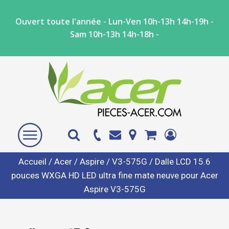
Ouvert toute l'année - Lun-Ven 10h-13h 14h-19h -
Sam 10h-13h 14h-18h -
Accueil
/
Acer
/
Aspire
/
V3-575G
/ Dalle LCD 15.6
pouces WXGA HD LED ultra fine mate neuve pour Acer
Aspire V3-575G