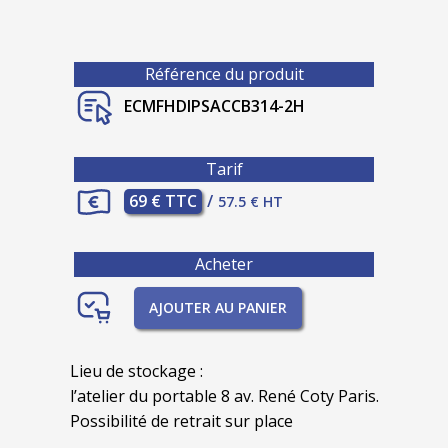
Référence du produit
ECMFHDIPSACCB314-2H
Tarif
69 € TTC
/
57.5 € HT
Acheter
AJOUTER AU PANIER
Lieu de stockage :
l’atelier du portable 8 av. René Coty Paris.
Possibilité de retrait sur place