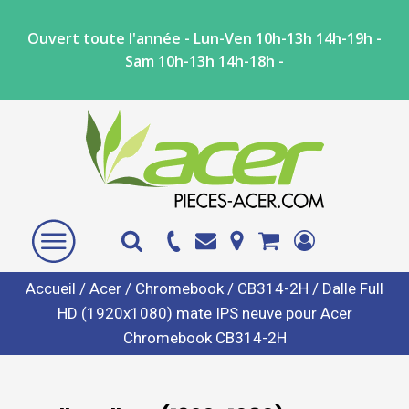
Ouvert toute l'année - Lun-Ven 10h-13h 14h-19h -
Sam 10h-13h 14h-18h -
Accueil
/
Acer
/
Chromebook
/
CB314-2H
/ Dalle Full
HD (1920x1080) mate IPS neuve pour Acer
Chromebook CB314-2H