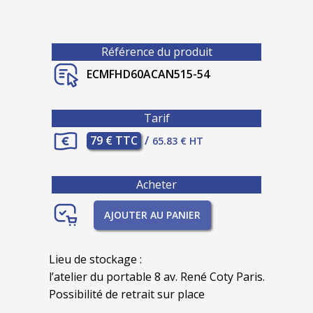
Référence du produit
ECMFHD60ACAN515-54
Tarif
79 € TTC
/
65.83 € HT
Acheter
AJOUTER AU PANIER
Lieu de stockage :
l’atelier du portable 8 av. René Coty Paris.
Possibilité de retrait sur place