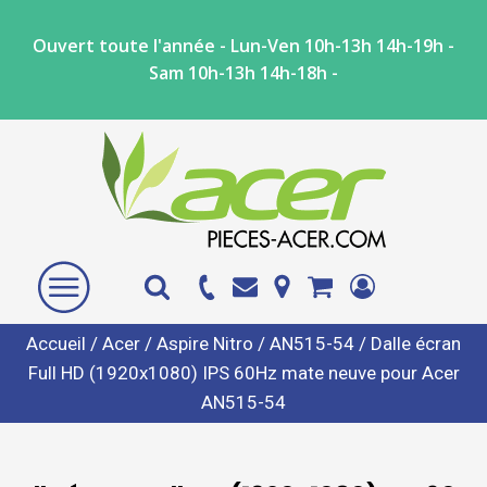
Ouvert toute l'année - Lun-Ven 10h-13h 14h-19h -
Sam 10h-13h 14h-18h -
Accueil
/
Acer
/
Aspire Nitro
/
AN515-54
/ Dalle écran
Full HD (1920x1080) IPS 60Hz mate neuve pour Acer
AN515-54