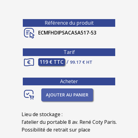
Référence du produit
ECMFHDIPSACASA517-53
Tarif
119 € TTC
/
99.17 € HT
Acheter
AJOUTER AU PANIER
Lieu de stockage :
l’atelier du portable 8 av. René Coty Paris.
Possibilité de retrait sur place