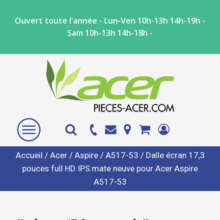
Ouvert toute l'année - Lun-Ven 10h-13h 14h-19h -
Sam 10h-13h 14h-18h -
Accueil
/
Acer
/
Aspire
/
A517-53
/ Dalle écran 17,3
pouces full HD IPS mate neuve pour Acer Aspire
A517-53