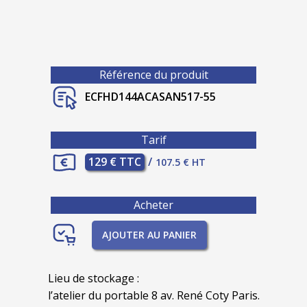
Référence du produit
ECFHD144ACASAN517-55
Tarif
129 € TTC
/
107.5 € HT
Acheter
AJOUTER AU PANIER
Lieu de stockage :
l’atelier du portable 8 av. René Coty Paris.