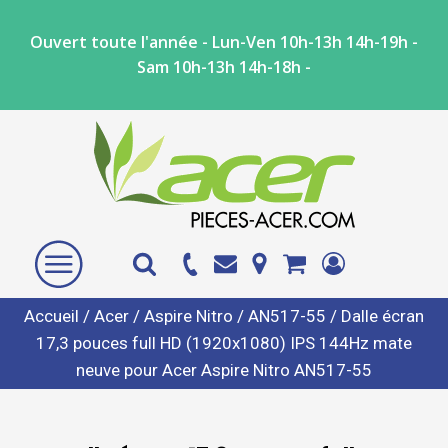
Ouvert toute l'année - Lun-Ven 10h-13h 14h-19h -
Sam 10h-13h 14h-18h -
Accueil
/
Acer
/
Aspire Nitro
/
AN517-55
/ Dalle écran
17,3 pouces full HD (1920x1080) IPS 144Hz mate
neuve pour Acer Aspire Nitro AN517-55