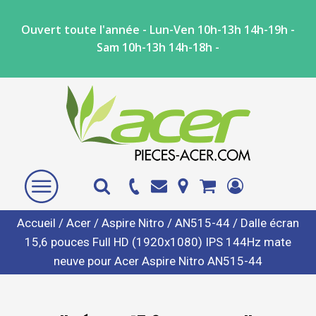
Ouvert toute l'année - Lun-Ven 10h-13h 14h-19h -
Sam 10h-13h 14h-18h -
Accueil
/
Acer
/
Aspire Nitro
/
AN515-44
/ Dalle écran
15,6 pouces Full HD (1920x1080) IPS 144Hz mate
neuve pour Acer Aspire Nitro AN515-44