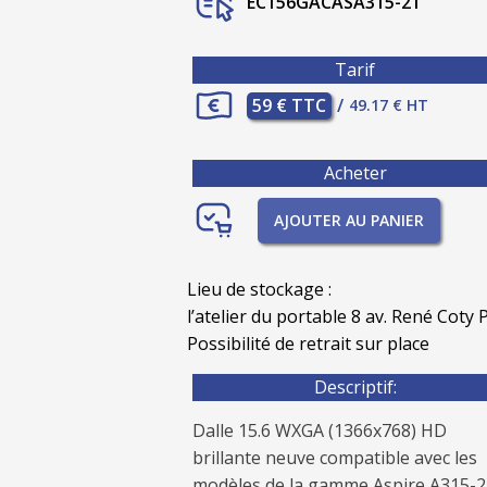
EC156GACASA315-21
Tarif
59 € TTC
/
49.17 € HT
Acheter
AJOUTER AU PANIER
Lieu de stockage :
l’atelier du portable 8 av. René Coty P
Possibilité de retrait sur place
Descriptif:
Dalle 15.6 WXGA (1366x768) HD
brillante neuve compatible avec les
modèles de la gamme Aspire A315-2