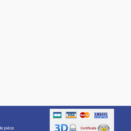
R
e pièce