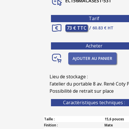
EC156MACASES1-531
Tarif
73 € TTC
/
60.83 € HT
Acheter
AJOUTER AU PANIER
Lieu de stockage :
l’atelier du portable 8 av. René Coty P
Possibilité de retrait sur place
Caractèristiques techniques :
Taille :
15,6 pouces
Finition :
Mate