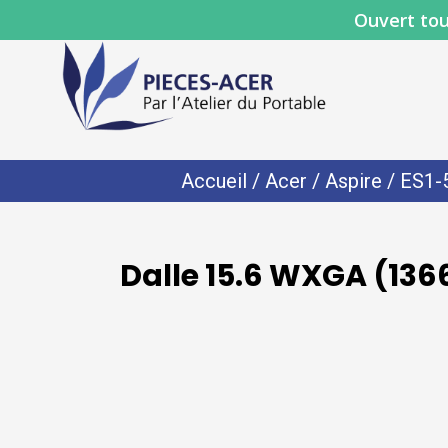
Ouvert tou
Accueil
/
Acer
/
Aspire
/
ES1-
Dalle 15.6 WXGA (136