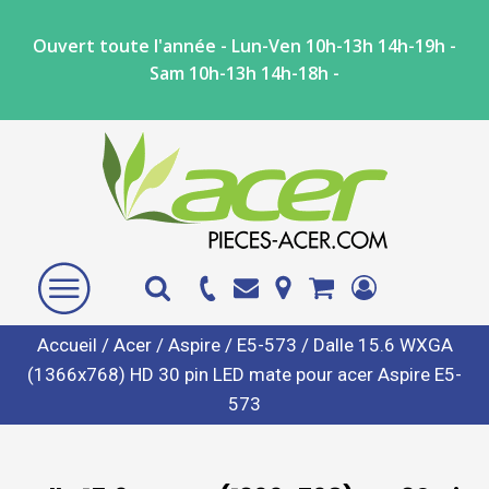
Ouvert toute l'année - Lun-Ven 10h-13h 14h-19h -
Sam 10h-13h 14h-18h -
Accueil
/
Acer
/
Aspire
/
E5-573
/ Dalle 15.6 WXGA
(1366x768) HD 30 pin LED mate pour acer Aspire E5-
573