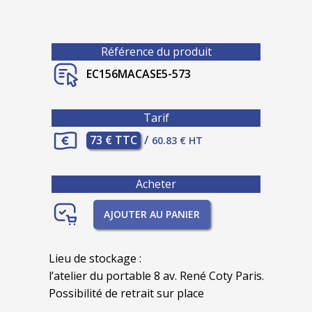
Référence du produit
EC156MACASE5-573
Tarif
73 € TTC
/
60.83 € HT
Acheter
AJOUTER AU PANIER
Lieu de stockage :
l’atelier du portable 8 av. René Coty Paris.
Possibilité de retrait sur place