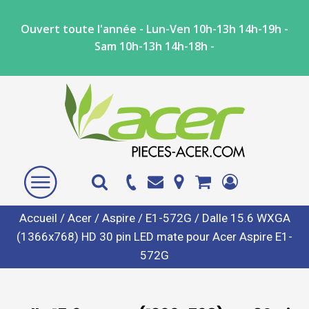
Ouvert toute l'année - Lun-Ven 10h-13h 14h-19h -
Sam 10h-13h 14h-18h -
Accueil
/
Acer
/
Aspire
/
E1-572G
/ Dalle 15.6 WXGA
(1366x768) HD 30 pin LED mate pour Acer Aspire E1-
572G