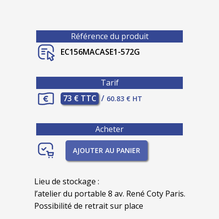
Référence du produit
EC156MACASE1-572G
Tarif
73 € TTC
/
60.83 € HT
Acheter
AJOUTER AU PANIER
Lieu de stockage :
l’atelier du portable 8 av. René Coty Paris.
Possibilité de retrait sur place