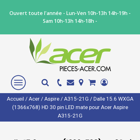
Ouvert toute l'année - Lun-Ven 10h-13h 14h-19h -
Sam 10h-13h 14h-18h -
Accueil
/
Acer
/
Aspire
/
A315-21G
/ Dalle 15.6 WXGA
(1366x768) HD 30 pin LED mate pour Acer Aspire
A315-21G