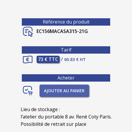
Référence du produit
EC156MACASA315-21G
Tarif
73 € TTC
/
60.83 € HT
Acheter
AJOUTER AU PANIER
Lieu de stockage :
l’atelier du portable 8 av. René Coty Paris.
Possibilité de retrait sur place