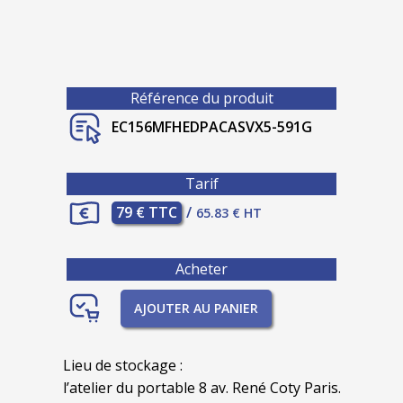
Référence du produit
EC156MFHEDPACASVX5-591G
Tarif
79 € TTC
/
65.83 € HT
Acheter
AJOUTER AU PANIER
Lieu de stockage :
l’atelier du portable 8 av. René Coty Paris.