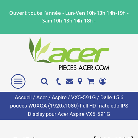
Ouvert toute l'année - Lun-Ven 10h-13h 14h-19h -
Sam 10h-13h 14h-18h -
Accueil
/
Acer
/
Aspire
/
VX5-591G
/ Dalle 15.6
pouces WUXGA (1920x1080) Full HD mate edp IPS
Display pour Acer Aspire VX5-591G