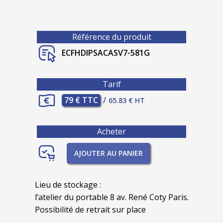
Référence du produit
ECFHDIPSACASV7-581G
Tarif
79 € TTC
/
65.83 € HT
Acheter
AJOUTER AU PANIER
Lieu de stockage :
l’atelier du portable 8 av. René Coty Paris.
Possibilité de retrait sur place