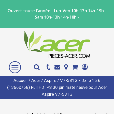
Ouvert toute l'année - Lun-Ven 10h-13h 14h-19h -
Sam 10h-13h 14h-18h -
Accueil
/
Acer
/
Aspire
/
V7-581G
/ Dalle 15.6
(1366x768) Full HD IPS 30 pin mate neuve pour Acer
Aspire V7-581G