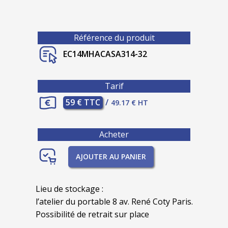
Référence du produit
EC14MHACASA314-32
Tarif
59 € TTC
/
49.17 € HT
Acheter
AJOUTER AU PANIER
Lieu de stockage :
l’atelier du portable 8 av. René Coty Paris.
Possibilité de retrait sur place