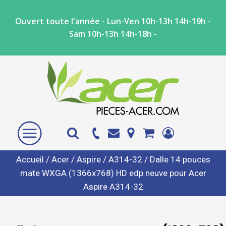
Ouvert toute l'année - Lun-Ven 10h-13h 14h-19h -
Sam 10h-13h 14h-18h -
Accueil
/
Acer
/
Aspire
/
A314-32
/ Dalle 14 pouces
mate WXGA (1366x768) HD edp neuve pour Acer
Aspire A314-32