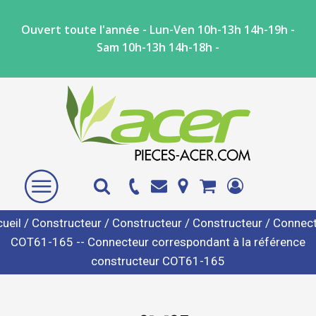
Ouvert toute l'année - Lun-Ven 10h-13h 14h-19h -
Sam 10h-13h 14h-18h -
ueil
/
Constructeur
/
Constructeur
/
Constructeur
/ Connect
COT61-165 -- Connecteur correspondant à la référence
constructeur COT61-165