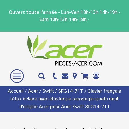
Ouvert toute l'année - Lun-Ven 10h-13h 14h-19h -
Sam 10h-13h 14h-18h -
Accueil
/
Acer
/
Swift
/
SFG14-71T
/ Clavier français
rétro-éclairé avec plasturgie repose-poignets neuf
d'origine Acer pour Acer Swift SFG14-71T