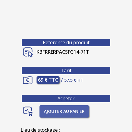
Référence du produit
KBFRRERPACSFG14-71T
Tarif
69 € TTC
/
57.5 € HT
Acheter
AJOUTER AU PANIER
Lieu de stockage :