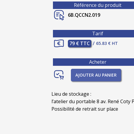
Référence du produit
6B.QCCN2.019
Tarif
79 € TTC
/
65.83 € HT
Acheter
AJOUTER AU PANIER
Lieu de stockage :
l’atelier du portable 8 av. René Coty P
Possibilité de retrait sur place