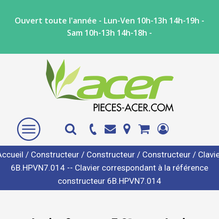
Ouvert toute l'année - Lun-Ven 10h-13h 14h-19h -
Sam 10h-13h 14h-18h -
Accueil
/
Constructeur
/
Constructeur
/
Constructeur
/ Clavi
6B.HPVN7.014 -- Clavier correspondant à la référence
constructeur 6B.HPVN7.014