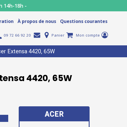
h 14h-18h -
ration
À propos de nous
Questions courantes
09 72 66 92 20
Panier
Mon compte
Acer Extensa 4420, 65W
xtensa 4420, 65W
ACER