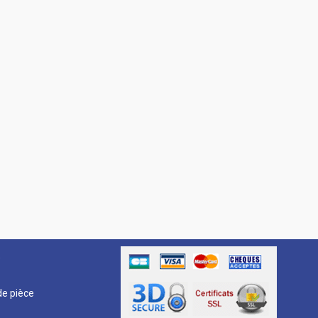
R
e pièce