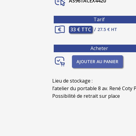
AS961ACEX4420
Tarif
33 € TTC
/
27.5 € HT
Acheter
AJOUTER AU PANIER
Lieu de stockage :
l’atelier du portable 8 av. René Coty P
Possibilité de retrait sur place