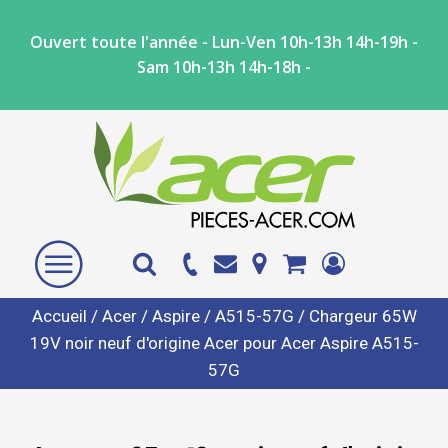
Ouvert toute l'année - Lun-Ven 10h-13h 14h-19h -
Sam 10h-13h 14h-18h -
Accueil
/
Acer
/
Aspire
/
A515-57G
/ Chargeur 65W
19V noir neuf d'origine Acer pour Acer Aspire A515-
57G