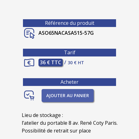
Référence du produit
ASO65NACASA515-57G
Tarif
36 € TTC
/
30 € HT
Acheter
AJOUTER AU PANIER
Lieu de stockage :
l’atelier du portable 8 av. René Coty Paris.
Possibilité de retrait sur place