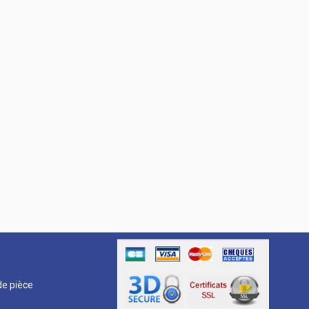
R
e pièce