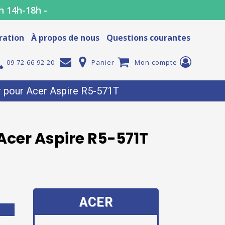
h 14h-18h -
ration
À propos de nous
Questions courantes
09 72 66 92 20
Panier
Mon compte
r pour Acer Aspire R5-571T
Acer Aspire R5-571T
ACER