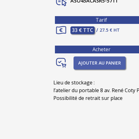
ASO45ACASR5-571T
Tarif
33 € TTC
/
27.5 € HT
Acheter
AJOUTER AU PANIER
Lieu de stockage :
l’atelier du portable 8 av. René Coty P
Possibilité de retrait sur place