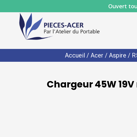
Ouvert tou
Accueil
/
Acer
/
Aspire
/
R
Chargeur 45W 19V n