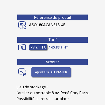
Référence du produit
ASO180ACAN515-45
Tarif
79 € TTC
/
65.83 € HT
Acheter
AJOUTER AU PANIER
Lieu de stockage :
l’atelier du portable 8 av. René Coty Paris.
Possibilité de retrait sur place