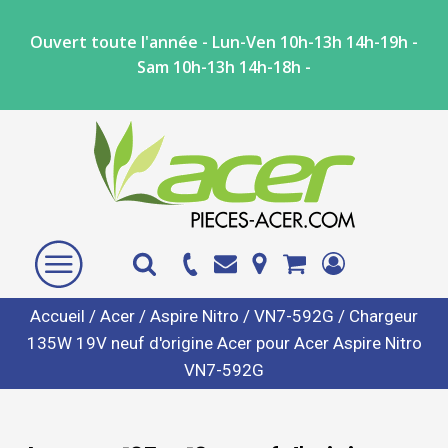
Ouvert toute l'année - Lun-Ven 10h-13h 14h-19h -
Sam 10h-13h 14h-18h -
Accueil
/
Acer
/
Aspire Nitro
/
VN7-592G
/ Chargeur
135W 19V neuf d'origine Acer pour Acer Aspire Nitro
VN7-592G