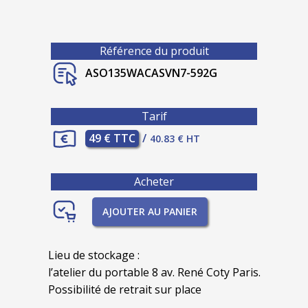
Référence du produit
ASO135WACASVN7-592G
Tarif
49 € TTC
/
40.83 € HT
Acheter
AJOUTER AU PANIER
Lieu de stockage :
l’atelier du portable 8 av. René Coty Paris.
Possibilité de retrait sur place