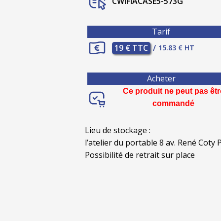
CWIFIACASE5-573G
Tarif
19 € TTC
/
15.83 € HT
Acheter
Ce produit ne peut pas êtr
commandé
Lieu de stockage :
l’atelier du portable 8 av. René Coty P
Possibilité de retrait sur place