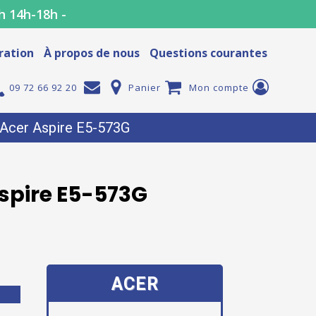
h 14h-18h -
ration
À propos de nous
Questions courantes
09 72 66 92 20
Panier
Mon compte
r Acer Aspire E5-573G
Aspire E5-573G
ACER