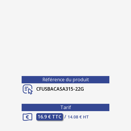
Référence du produit
CFUSBACASA315-22G
Tarif
16.9 € TTC
/
14.08 € HT