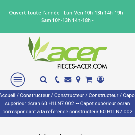
Ouvert toute l'année - Lun-Ven 10h-13h 14h-19h -
Sam 10h-13h 14h-18h -
Accueil
/
Constructeur
/
Constructeur
/
Constructeur
/ Capo
supérieur écran 60.H1LN7.002 -- Capot supérieur écran
correspondant à la référence constructeur 60.H1LN7.002