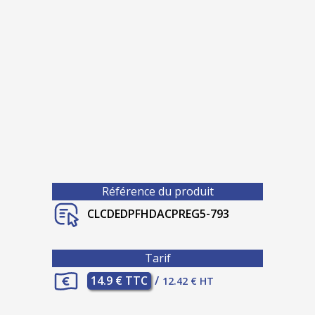
Référence du produit
CLCDEDPFHDACPREG5-793
Tarif
14.9 € TTC
/
12.42 € HT