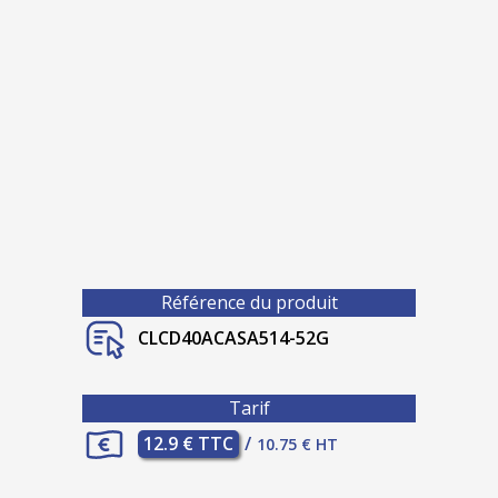
Référence du produit
CLCD40ACASA514-52G
Tarif
12.9 € TTC
/
10.75 € HT