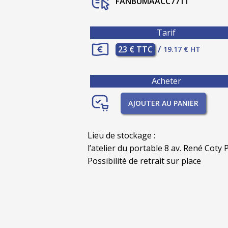
FANBUMAACC771T
Tarif
23 € TTC
/
19.17 € HT
Acheter
AJOUTER AU PANIER
Lieu de stockage :
l’atelier du portable 8 av. René Coty P
Possibilité de retrait sur place