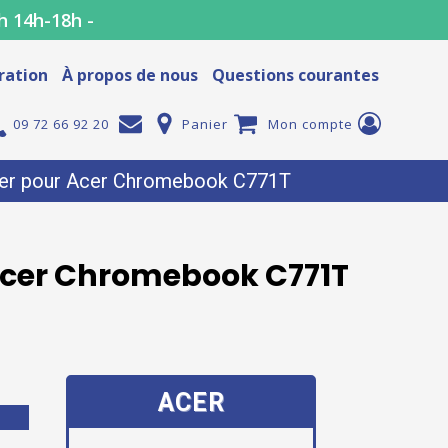
h 14h-18h -
ration
À propos de nous
Questions courantes
09 72 66 92 20
Panier
Mon compte
Acer pour Acer Chromebook C771T
 Acer Chromebook C771T
ACER